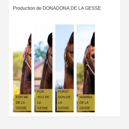
Production de DONADONA DE LA GESSE
FOR
FURST
FOR ME
YOU DE
DON DE
NAMIBIA
DE LA
LA
LA
DE LA
GESSE
GESSE
GESSE
GESSE