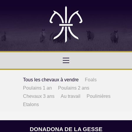
Tous les chevaux à vendre
Foals
Poulains 1 an
Poulains 2 ans
Chevaux 3 ans
Au travail
Poulinières
Etalons
DONADONA DE LA GESSE