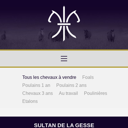
Tous les chevaux à vendre
Foals
Poulains 1 an
Poulains 2 ans
Chevaux 3 ans
Au travail
Poulinières
Etalons
SULTAN DE LA GESSE