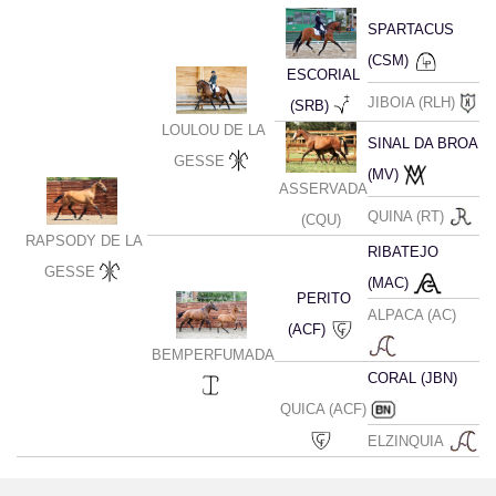
SPARTACUS
(CSM)
ESCORIAL
JIBOIA (RLH)
(SRB)
LOULOU DE LA
SINAL DA BROA
GESSE
(MV)
ASSERVADA
QUINA (RT)
(CQU)
RAPSODY DE LA
RIBATEJO
GESSE
(MAC)
PERITO
ALPACA (AC)
(ACF)
BEMPERFUMADA
CORAL (JBN)
QUICA (ACF)
ELZINQUIA