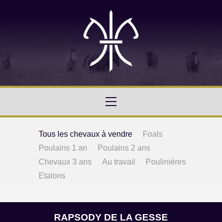
Tous les chevaux à vendre
Foals
Poulains 1 an
Poulains 2 ans
Chevaux 3 ans
Au travail
Poulinières
Etalons
RAPSODY DE LA GESSE