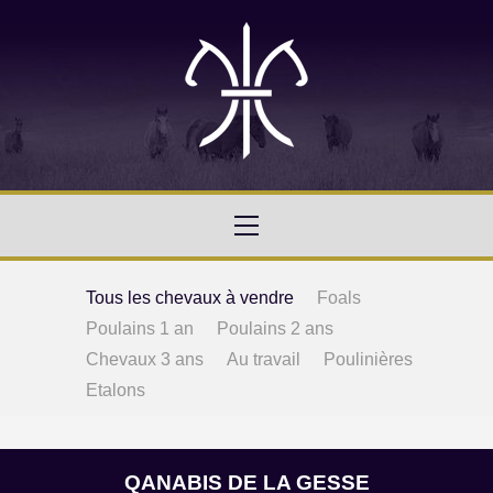
Tous les chevaux à vendre
Foals
Poulains 1 an
Poulains 2 ans
Chevaux 3 ans
Au travail
Poulinières
Etalons
QANABIS DE LA GESSE