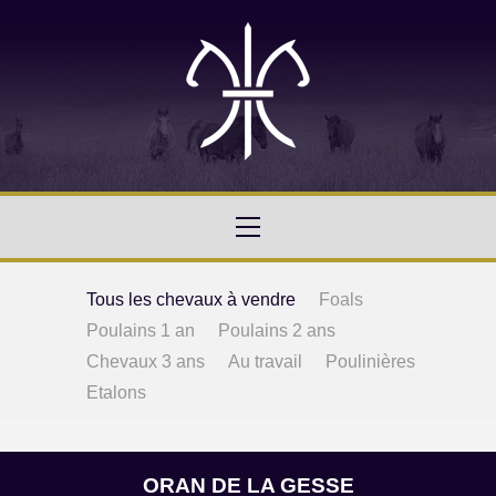
Tous les chevaux à vendre
Foals
Poulains 1 an
Poulains 2 ans
Chevaux 3 ans
Au travail
Poulinières
Etalons
ORAN DE LA GESSE