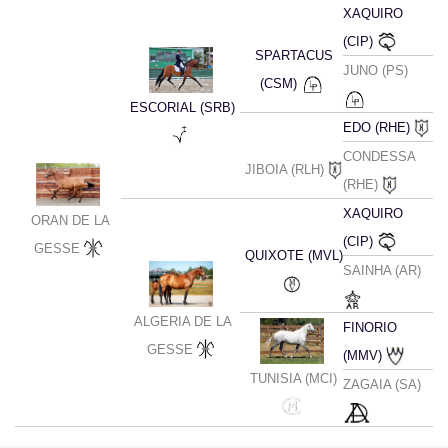
XAQUIRO
(CIP)
SPARTACUS
JUNO (PS)
(CSM)
ESCORIAL (SRB)
EDO (RHE)
CONDESSA
JIBOIA (RLH)
(RHE)
XAQUIRO
ORAN DE LA
(CIP)
GESSE
QUIXOTE (MVL)
SAINHA (AR)
ALGERIA DE LA
FINORIO
GESSE
(MMV)
TUNISIA (MCI)
ZAGAIA (SA)