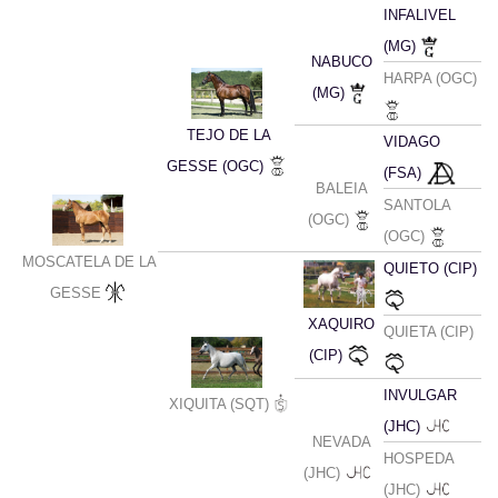
INFALIVEL
(MG)
NABUCO
HARPA (OGC)
(MG)
TEJO DE LA
VIDAGO
GESSE (OGC)
(FSA)
BALEIA
SANTOLA
(OGC)
(OGC)
MOSCATELA DE LA
QUIETO (CIP)
GESSE
XAQUIRO
QUIETA (CIP)
(CIP)
INVULGAR
XIQUITA (SQT)
(JHC)
NEVADA
HOSPEDA
(JHC)
(JHC)