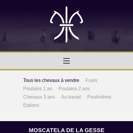
Tous les chevaux à vendre
Foals
Poulains 1 an
Poulains 2 ans
Chevaux 3 ans
Au travail
Poulinières
Etalons
MOSCATELA DE LA GESSE