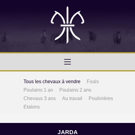
Tous les chevaux à vendre
Foals
Poulains 1 an
Poulains 2 ans
Chevaux 3 ans
Au travail
Poulinières
Etalons
JARDA