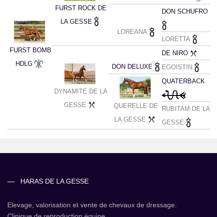
FURST ROCK DE
DON SCHUFRO
LA GESSE
LOREANA
LORETTA
FURST BOMB
DE NIRO
HDLG
DON DELUXE
EGOISTIN
QUATERBACK
DYNAMITE DE LA
GESSE
QUERELLE DE
RUBITAM DE LA
LA GESSE
GESSE
HARAS DE LA GESSE
Elevage, valorisation et vente de chevaux de dressage.
Clinique de reproduction équine