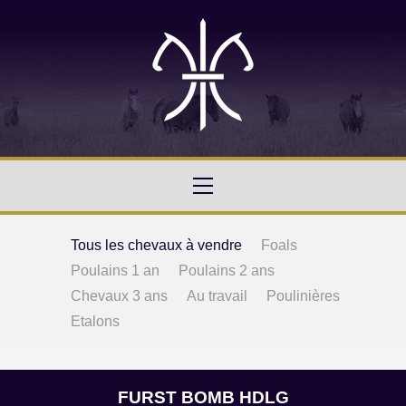
Tous les chevaux à vendre
Foals
Poulains 1 an
Poulains 2 ans
Chevaux 3 ans
Au travail
Poulinières
Etalons
FURST BOMB HDLG