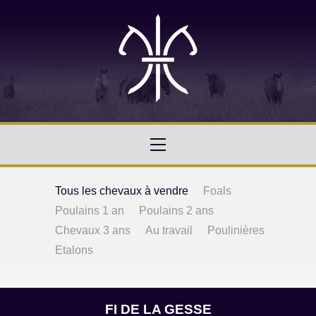
Tous les chevaux à vendre
Foals
Poulains 1 an
Poulains 2 ans
Chevaux 3 ans
Au travail
Poulinières
Etalons
FI DE LA GESSE