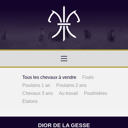
Tous les chevaux à vendre
Foals
Poulains 1 an
Poulains 2 ans
Chevaux 3 ans
Au travail
Poulinières
Etalons
DIOR DE LA GESSE