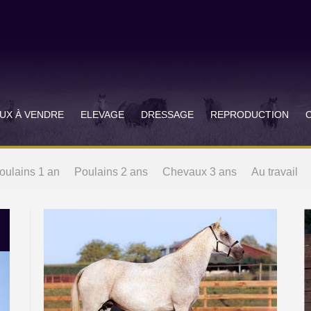
UX À VENDRE
ELEVAGE
DRESSAGE
REPRODUCTION
oulains 1 an
Poulains 2 ans
Chevaux 3 ans
Au travail