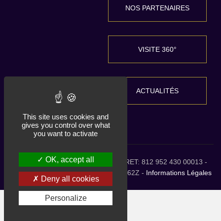
NOS PARTENAIRES
VISITE 360°
ACTUALITÉS
This site uses cookies and
gives you control over what
you want to activate
OK, accept all
HDLG 2026 tous droits réservés. SIRET: 812 952 430 00013 -
RCS 515 058 998 Toulouse - NAF: 0162Z -
Informations Légales
Deny all cookies
Personalize