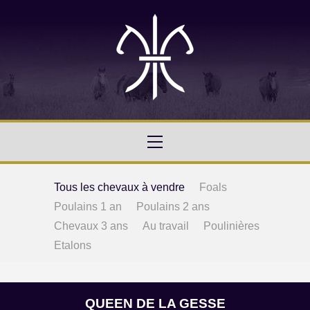
Tous les chevaux à vendre
Foals
Poulains 1 an
Poulains 2 ans
Chevaux 3 ans
Au travail
Poulinières
Etalons
QUEEN DE LA GESSE