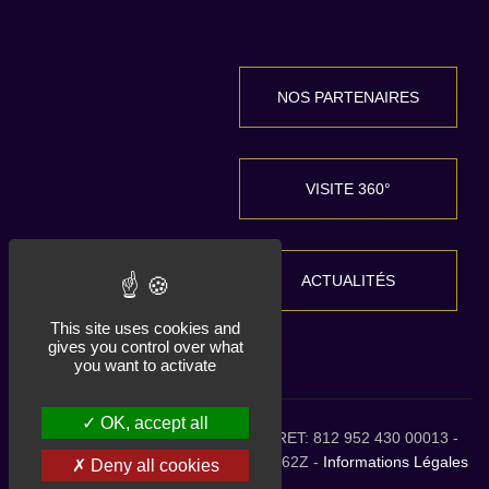
NOS PARTENAIRES
VISITE 360°
ACTUALITÉS
This site uses cookies and
gives you control over what
you want to activate
OK, accept all
HDLG 2026 tous droits réservés. SIRET: 812 952 430 00013 -
RCS 515 058 998 Toulouse - NAF: 0162Z -
Informations Légales
Deny all cookies