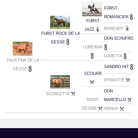
FÜRST
ROMANCIER
FURST
BORENDY
JAZZ
FURST ROCK DE LA
DON SCHUFRO
GESSE
LOREANA
LORETTA
FAUSTINA DE LA
SANDRO HIT
GESSE
SCOLARI
DYNASTIE
DON
SCORLETTA
DON'S
MARCELLO
DESIRE
GENUA