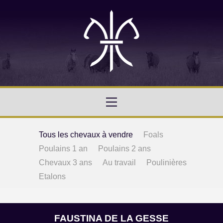
Tous les chevaux à vendre
Foals
Poulains 1 an
Poulains 2 ans
Chevaux 3 ans
Au travail
Poulinières
Etalons
FAUSTINA DE LA GESSE